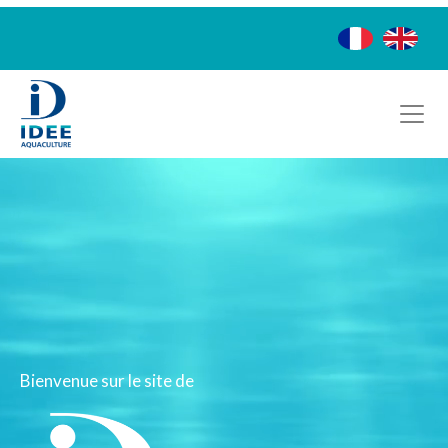
Bureau d'étude spécialisé dans l'Aquaculture, la Pisciculture, la Crevetticulture, la Conchyliculture, l’Aquariologie et l’Algoculture.
Bienvenue sur le site de